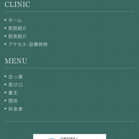
CLINIC
ホーム
医院紹介
院長紹介
アクセス･診療時間
MENU
出っ歯
受け口
叢生
開咬
料金表